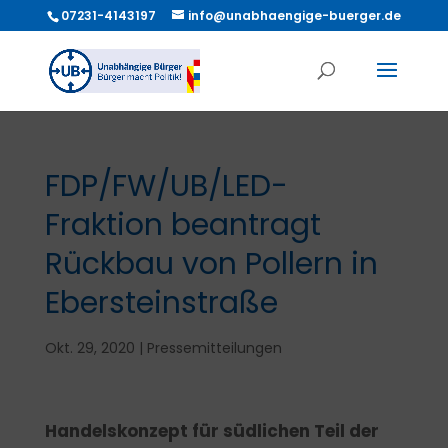
07231-4143197
info@unabhaengige-buerger.de
FDP/FW/UB/LED-
Fraktion beantragt
Rückbau von Pollern in
Ebersteinstraße
Okt. 29, 2020
|
Pressemitteilungen
Handelskonzept für südlichen Teil der