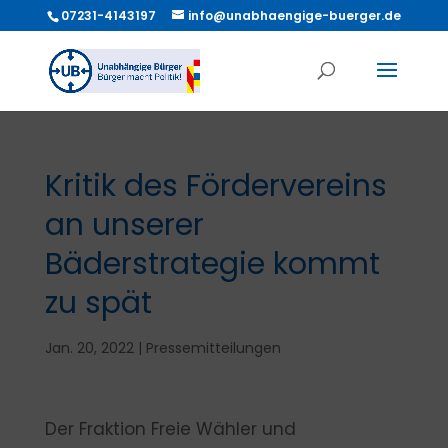
07231-4143197
info@unabhaengige-buerger.de
Kritik des Fördervereins
an unserer
Bäderstrategie kommt
zu spät
Jan. 20, 2022
|
Pressemitteilungen
Der Fraktion Freie Wähler und